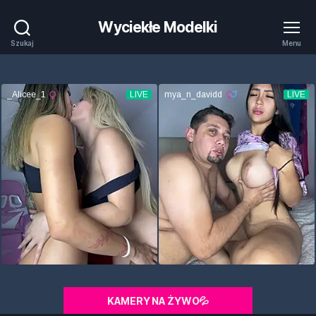
Wyciekłe Modelki
Szukaj
Menu
KAMERY NA ŻYWO💦