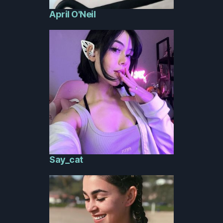
April O'Neil
Say_cat