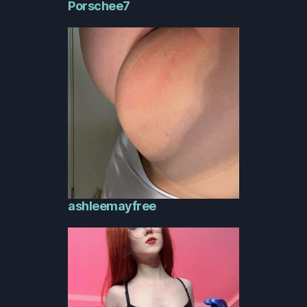
Porschee7
ashleemayfree