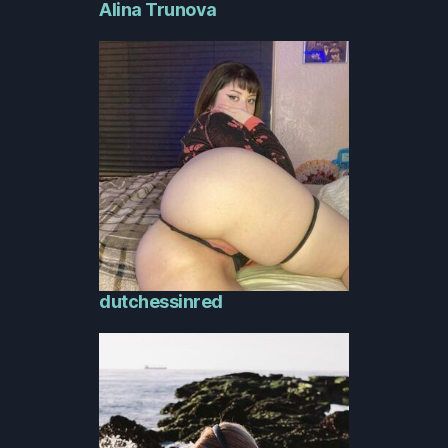
Alina Trunova
dutchessinred