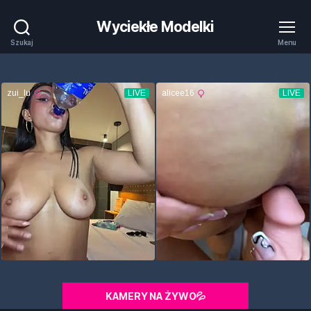
Wyciekłe Modelki
Szukaj
Menu
KAMERY NA ŻYWO💦