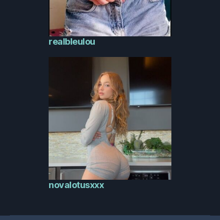
realbleulou
novalotusxxx