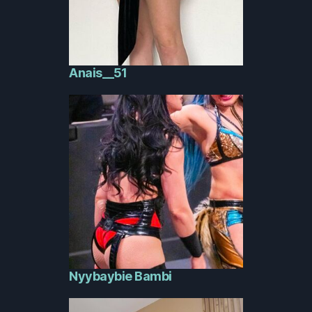
Anais__51
Nyybaybie Bambi