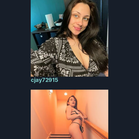
cjay72915