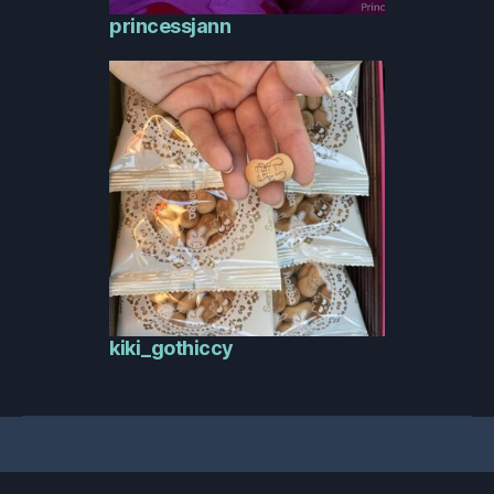
princessjann
kiki_gothiccy