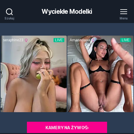
Wyciekłe Modelki
Szukaj
Menu
KAMERY NA ŻYWO💦