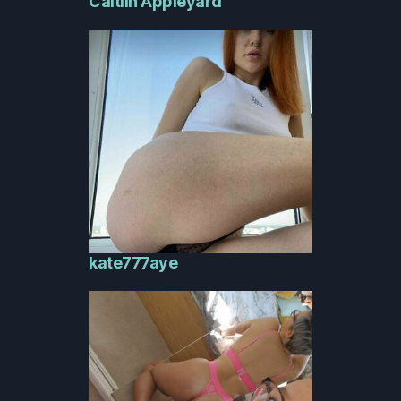
Caitlin Appleyard
kate777aye