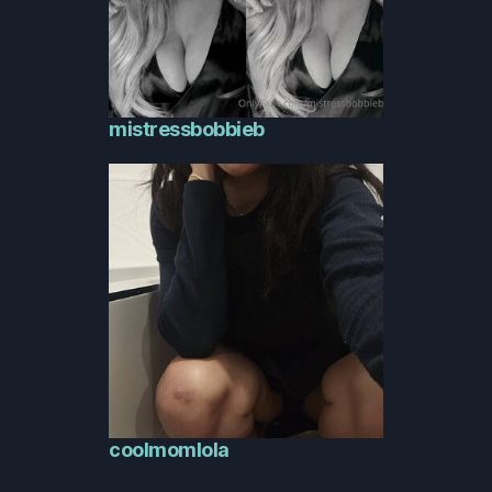
mistressbobbieb
coolmomlola