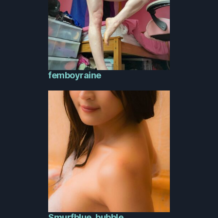
femboyraine
Smurfblue_bubble