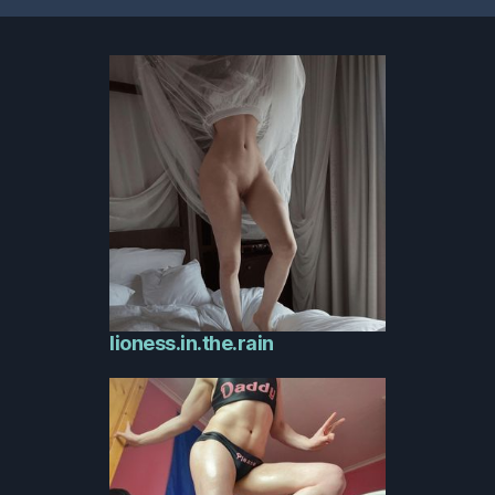
lioness.in.the.rain