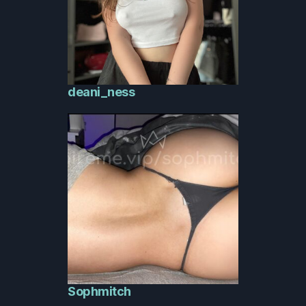
deani_ness
Sophmitch