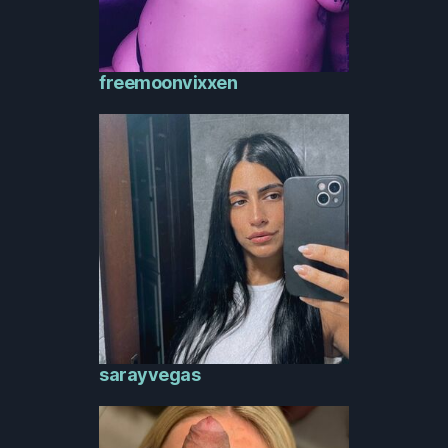
freemoonvixxen
sarayvegas