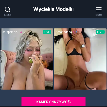
Wyciekłe Modelki
Szukaj
Menu
KAMERY NA ŻYWO💦