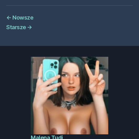
←
Nowsze
Starsze
→
Malena Tudi